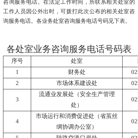
咨询服务电话。在法定工作时间，所联系相关处室的
工作人员因公外出时，可拨打此次公布的相关处室咨
询服务电话。各业务处室咨询服务电话号码见下表。
各处室业务咨询服务电话号码表
序号
处室
1
财务处
02
2
市场体系建设
处
02
流通
业发展
处
（安全生产管理
3
02
处）
市场运行和消费促进处（省茧丝
4
02
绸协调办公室）
5
陆路
空港口岸
处
02