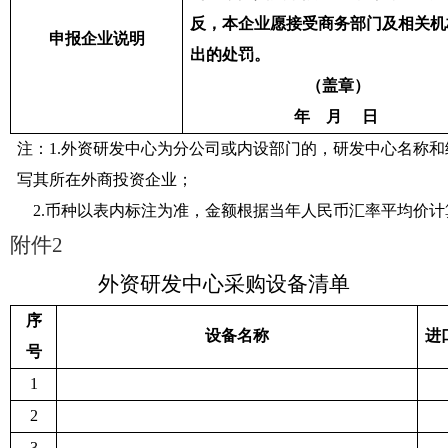
反，本企业愿接受商务部门
及相关机
申报企业说明
出的处罚。
（盖章）
年
月
日
注：
1.
外资研发中心为分公司或内设部门的，研发中心名称和
写其所在外商投资企业；
2.
币种以表内标注为准，金额根据当年人民币汇率平均价计
附件
2
外资研发中心采购设备清单
序
设备名称
进
号
1
2
3