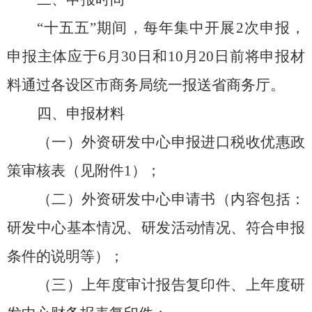
“
十
五
五
”
期间，每年集中开展
2
次
申报
，
申报主体应于
6
月
3
0
日和
10
月
20
日前将申报材
料通过各设区市商务局统一报送省商务厅。
四、申报材料
（一）外资研发中心申报进口税收
优惠
政
策审核表
（见附件
1
）
；
（二）外资研发中心申请书（内容包括：
研发中心基本情况、研发活动情况、符合申报
条件的说明等）；
（
三
）上年度审计报告复印件、上年度研