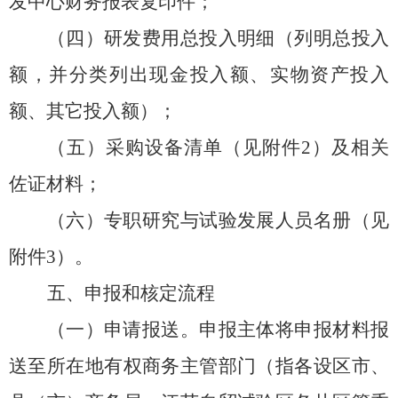
发中心财务报表复印件；
（
四
）研发费用总投入明细（列明总投入
额，并分类列出现金投入额、实物资产投入
额、其它投入额）；
（
五
）
采购设备
清单
（见附件
2
）
及相关
佐证材料
；
（
六
）专职研究与试验发展人员名册
（见
附件
3
）
。
五、申报
和核定
流程
（一）申请报送。申报主体将申报材料报
送至所在地有权商务主管部门（指各设区市、