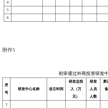
4
5
6
附件
5
初审
通过
外商投资研发
研发总投
研发
累
序
研发中心名称
设立时间
入（万
人员
号
元）
人数
1