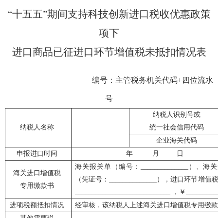
“
十
五
五
”
期间
支持科技创新进口税收优惠政策
项下
进口商品
已征进口环节增值税未抵扣情况表
编号：主管税务机关代码
+
四位流水
号
纳税人识别号或
纳税人名称
统一社会信用代码
企业海关代码
申报进口时间
年
月
日
海关报关单（编号：
______________
）、海关
海关进口增值税
（凭证号：
______________
），进口环节增值
专用缴款书
____________________________
，￥
_________
进项税额抵扣情况
经审核，该纳税人上述海关进口增值税专用缴款