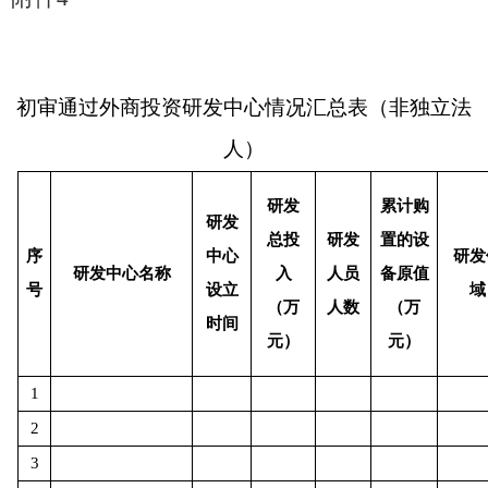
初审
通过
外商投资研发中心情况汇总表（非独立法
人）
研发
累计购
研发
总投
研发
置的设
序
中心
研发
研发中心名称
入
人员
备原值
号
设立
域
（万
人数
（万
时间
元）
元）
1
2
3