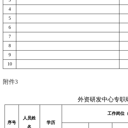
4
5
6
7
8
9
10
附件
3
外资研发中心专职
工作岗位
人员姓
序号
学历
名