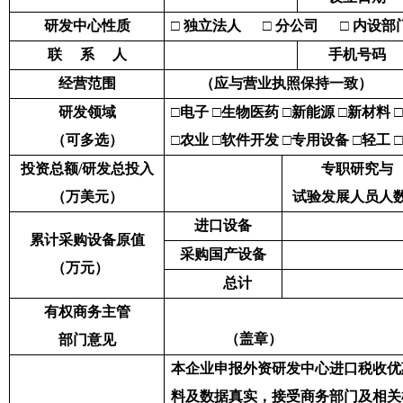
研发中心性质
□
独立法人
□
分公司
□
内设部
联
系
人
手机号码
经营范围
（应与营业执照保持一致）
研发领域
□
电子
□
生物医药
□
新能源
□
新材料
□
（可多选）
□
农业
□
软件开发
□
专用设备
□
轻工
□
投资总额
/
研发总投入
专职研究与
（万美元）
试验发展人员人
进口设备
累计采购设备原值
采购国产设备
（万元）
总计
有权商务主管
（盖章）
部门意见
本企业申报外资研发中心进口税收
优
料及数据真实，接受商务部门及相关