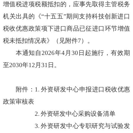
增值税进项税额抵扣的，应事先取得主管税务
机关出具的《
“
十五五
”
期间支持科技创新进口
税收优惠政策项下进口商品已征进口环节增值
税未抵扣情况表》
（见附件
7
）
。
本通知自
2026
年
4
月
30
日起施行，有效期
至
2030
年
12
月
31
日。
附件：
1.
外资研发中心申报进口税收
优惠
政策审核表
2.
外资研发中心采购设备清单
3.
外资研发中心专职研究与试验发