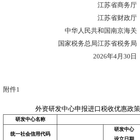
江苏省商务厅
江苏省财政厅
中华人民共和国南京海关
国家税务总局江苏省税务局
202
6
年
4
月
30
日
附件
1
外资研发中心申报进口税收
优惠
政
研发中心名称
研发中心
统一社会信用代码
设立日期