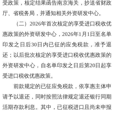
受政策，核定结果函告南京海关，抄送省财政
厅、省税务局
，并通知相关外资研发中心
。
（二）
202
6
年首次核定的享受进口税收
优
惠
政策的外资研发中心，
202
6
年
1
月
1
日至名单
印发之日后
30
日内已征的应免税款，准予退
还；以后批次核定的享受进口税收
优惠
政策的
外资研发中心，自名单印发之日后第
20
日起享
受进口税收
优惠
政策。
前款规定的已征应免税款，依享惠主体申
请予以退还，同时按照法律规定退还银行同期
活期存款利息。其中，已征税进口且尚未申报